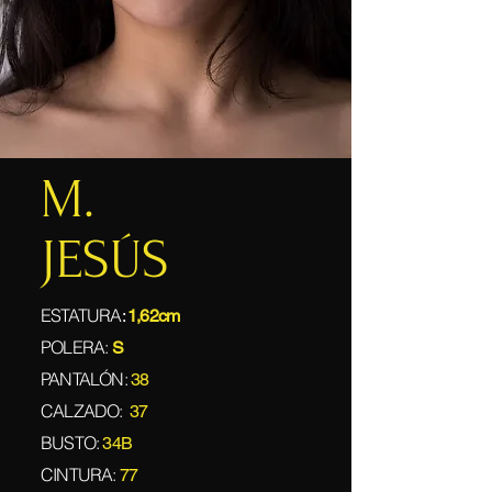
M.
JESÚS
ESTATURA
:
1,62cm
POLERA:
S
PANTALÓN:
38
CALZADO:
37
BUSTO:
34B
CINTURA:
77