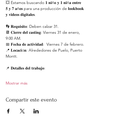
💥 Estamos buscando 𝟏 𝐧𝐢ñ𝐨 𝐲 𝟏 𝐧𝐢ñ𝐚 𝐞𝐧𝐭𝐫𝐞 
𝟓 𝐲 𝟕 𝐚ñ𝐨𝐬 para una producción de 𝐥𝐨𝐨𝐤𝐛𝐨𝐨𝐤 
𝐲 𝐯𝐢𝐝𝐞𝐨𝐬 𝐝𝐢𝐠𝐢𝐭𝐚𝐥𝐞𝐬.
👣 𝐑𝐞𝐪𝐮𝐢𝐬𝐢𝐭𝐨: Deben calzar 31.
📆 𝐂𝐢𝐞𝐫𝐫𝐞 𝐝𝐞𝐥 𝐜𝐚𝐬𝐭𝐢𝐧𝐠: Viernes 31 de enero, 
9:00 AM.
📅 𝐅𝐞𝐜𝐡𝐚 𝐝𝐞 𝐚𝐜𝐭𝐢𝐯𝐢𝐝𝐚𝐝:  Viernes 7 de febrero.
📍 𝐋𝐨𝐜𝐚𝐜𝐢ó𝐧: Alrededores de Puelo, Puerto 
Montt.
📌 𝐃𝐞𝐭𝐚𝐥𝐥𝐞𝐬 𝐝𝐞𝐥 𝐭𝐫𝐚𝐛𝐚𝐣𝐨:
Mostrar más
Compartir este evento