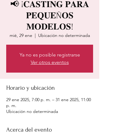
📢 ¡𝐂𝐀𝐒𝐓𝐈𝐍𝐆 𝐏𝐀𝐑𝐀
𝐏𝐄𝐐𝐔𝐄Ñ𝐎𝐒
𝐌𝐎𝐃𝐄𝐋𝐎𝐒!
mié, 29 ene
  |  
Ubicación no determinada
Ya no es posible registrarse
Ver otros eventos
Horario y ubicación
29 ene 2025, 7:00 p. m. – 31 ene 2025, 11:00
p. m.
Ubicación no determinada
Acerca del evento