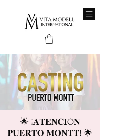
🌟 ¡𝐀𝐓𝐄𝐍𝐂𝐈Ó𝐍
𝐏𝐔𝐄𝐑𝐓𝐎 𝐌𝐎𝐍𝐓𝐓! 🌟