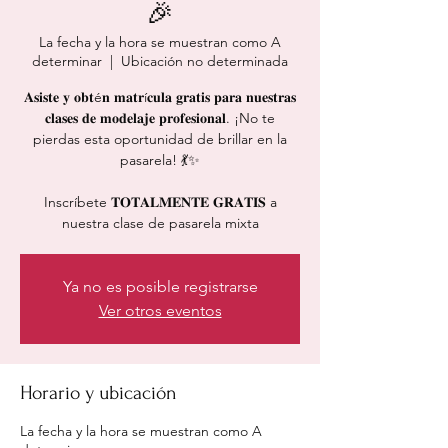
🎉
La fecha y la hora se muestran como A
determinar
  |  
Ubicación no determinada
𝐀𝐬𝐢𝐬𝐭𝐞 𝐲 𝐨𝐛𝐭é𝐧 𝐦𝐚𝐭𝐫í𝐜𝐮𝐥𝐚 𝐠𝐫𝐚𝐭𝐢𝐬 𝐩𝐚𝐫𝐚 𝐧𝐮𝐞𝐬𝐭𝐫𝐚𝐬
𝐜𝐥𝐚𝐬𝐞𝐬 𝐝𝐞 𝐦𝐨𝐝𝐞𝐥𝐚𝐣𝐞 𝐩𝐫𝐨𝐟𝐞𝐬𝐢𝐨𝐧𝐚𝐥. ¡No te
pierdas esta oportunidad de brillar en la
pasarela! 💃✨
Inscríbete 𝐓𝐎𝐓𝐀𝐋𝐌𝐄𝐍𝐓𝐄 𝐆𝐑𝐀𝐓𝐈𝐒 a
nuestra clase de pasarela mixta
Ya no es posible registrarse
Ver otros eventos
Horario y ubicación
La fecha y la hora se muestran como A