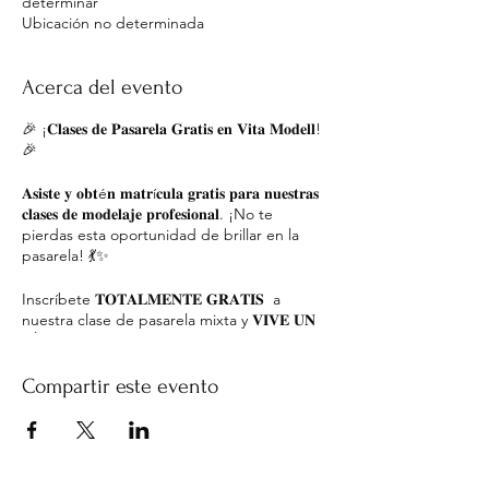
determinar
Ubicación no determinada
Acerca del evento
🎉 ¡𝐂𝐥𝐚𝐬𝐞𝐬 𝐝𝐞 𝐏𝐚𝐬𝐚𝐫𝐞𝐥𝐚 𝐆𝐫𝐚𝐭𝐢𝐬 𝐞𝐧 𝐕𝐢𝐭𝐚 𝐌𝐨𝐝𝐞𝐥𝐥!
🎉
𝐀𝐬𝐢𝐬𝐭𝐞 𝐲 𝐨𝐛𝐭é𝐧 𝐦𝐚𝐭𝐫í𝐜𝐮𝐥𝐚 𝐠𝐫𝐚𝐭𝐢𝐬 𝐩𝐚𝐫𝐚 𝐧𝐮𝐞𝐬𝐭𝐫𝐚𝐬
𝐜𝐥𝐚𝐬𝐞𝐬 𝐝𝐞 𝐦𝐨𝐝𝐞𝐥𝐚𝐣𝐞 𝐩𝐫𝐨𝐟𝐞𝐬𝐢𝐨𝐧𝐚𝐥. ¡No te
pierdas esta oportunidad de brillar en la
pasarela! 💃✨
Inscríbete 𝐓𝐎𝐓𝐀𝐋𝐌𝐄𝐍𝐓𝐄 𝐆𝐑𝐀𝐓𝐈𝐒 a
nuestra clase de pasarela mixta y 𝐕𝐈𝐕𝐄 𝐔𝐍
𝐃Í𝐀 𝐂𝐎𝐌𝐎 𝐌𝐎𝐃𝐄𝐋𝐎 𝐄𝐍 𝐕𝐈𝐓𝐀 𝐌𝐎𝐃𝐄𝐋𝐋
💛 𝐀𝐍𝐓𝐎𝐅𝐀𝐆𝐀𝐒𝐓𝐀 (SÁBADO 1 DE JUNIO)
Compartir este evento
🖤
📍José Toribio Medina #46, Piso 3.
⏰ 14:00 - 15:00hrs