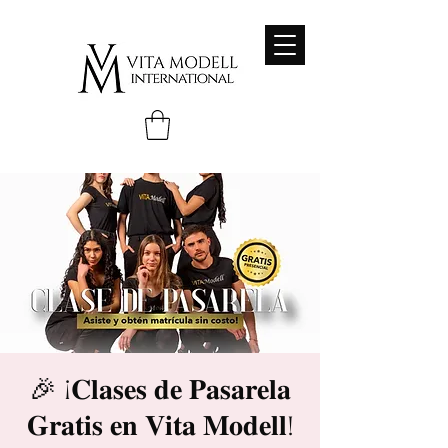
🎉 ¡𝐂𝐥𝐚𝐬𝐞𝐬 𝐝𝐞 𝐏𝐚𝐬𝐚𝐫𝐞𝐥𝐚
𝐆𝐫𝐚𝐭𝐢𝐬 𝐞𝐧 𝐕𝐢𝐭𝐚 𝐌𝐨𝐝𝐞𝐥𝐥!