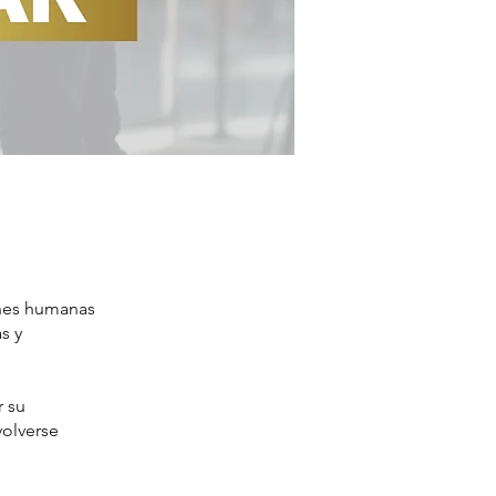
ones humanas
s y
 su
volverse