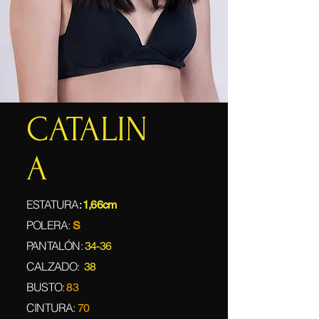
CATALIN
A
ESTATURA
:
1,66cm
POLERA:
S
PANTALÓN:
34-36
CALZADO:
38
BUSTO:
83
CINTURA:
70