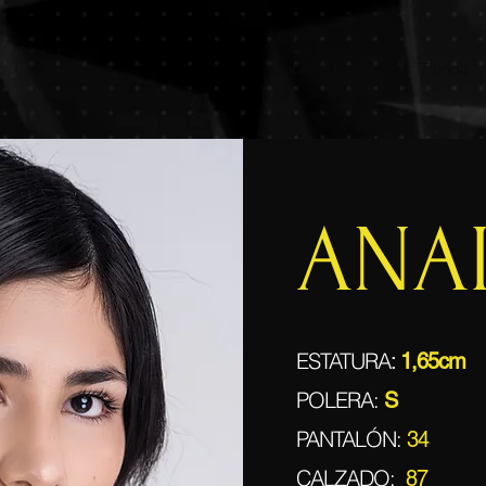
Inicio
Nosotros
Tienda
ANA
ESTATURA
:
1,65cm
POLERA:
S
PANTALÓN:
34
CALZADO:
87