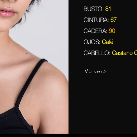
BUSTO:
81
CINTURA:
67
CADERA:
90
OJOS:
Café
CABELLO:
Castaño 
Volver>